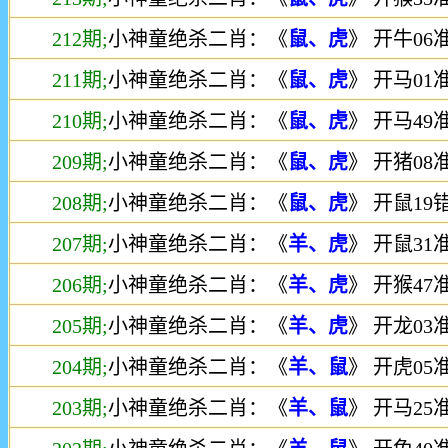
212期;
小神童绝杀二肖：《
鼠、虎
》 开牛06
211期;
小神童绝杀二肖：《
鼠、虎
》 开马01
210期;
小神童绝杀二肖：《
鼠、虎
》 开马49
209期;
小神童绝杀二肖：《
鼠、虎
》 开猪08
208期;
小神童绝杀二肖：《
鼠、虎
》 开鼠19
207期;
小神童绝杀二肖：《
羊、虎
》 开鼠31
206期;
小神童绝杀二肖：《
羊、虎
》 开猴47
205期;
小神童绝杀二肖：《
羊、虎
》 开龙03
204期;
小神童绝杀二肖：《
羊、鼠
》 开虎05
203期;
小神童绝杀二肖：《
羊、鼠
》 开马25