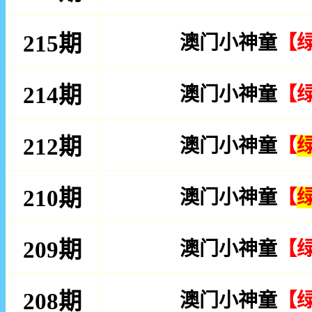
215
期
澳门小神童
【
214
期
澳门小神童
【
212
期
澳门小神童
【
210
期
澳门小神童
【
209
期
澳门小神童
【
208
期
澳门小神童
【