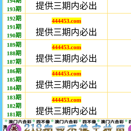
194期
提供三期内必出
193期
192期
444453.com
191期
提供三期内必出
190期
189期
444453.com
188期
提供三期内必出
187期
186期
444453.com
185期
提供三期内必出
184期
183期
444453.com
182期
提供三期内必出
181期