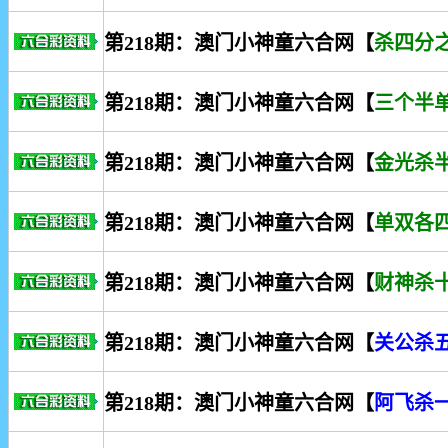
第218期：澳门小神童六合网【
杀四分
第218期：澳门小神童六合网【
三个半
第218期：澳门小神童六合网【
金光杀
第218期：澳门小神童六合网【
单双各
第218期：澳门小神童六合网【
财神杀
第218期：澳门小神童六合网【
关公杀
第218期：澳门小神童六合网【
阿飞杀