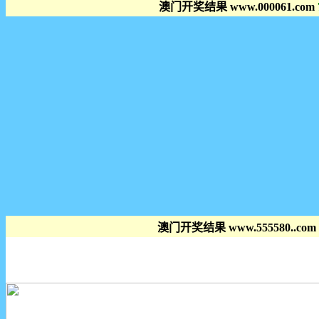
澳门开奖结果 www.
000061
.com
澳门开奖结果 www.555580..com