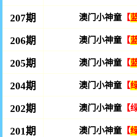
207
期
澳门小神童
【
206
期
澳门小神童
【
205
期
澳门小神童
【
204
期
澳门小神童
【
202
期
澳门小神童
【
201
期
澳门小神童
【