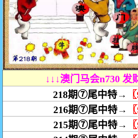
↓↓↓澳门马会n730 
218期⑦尾中特→
〖9
216期⑦尾中特→
〖9
215期⑦尾中特→
〖