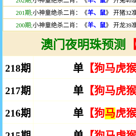
202期;
小神童绝杀二肖：《
羊、鼠
》 开兔40
201期;
小神童绝杀二肖：《
羊、鼠
》 开猪32
200期;
小神童绝杀二肖：《
羊、鼠
》 开龙39
澳门夜明珠预测
218期
单
【狗马虎
217期
单
【狗马虎
216期
单
【狗
马
虎
215期
单
【狗马虎