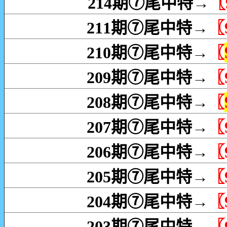
214期⑦尾中特→
〖
211期⑦尾中特→
〖9
210期⑦尾中特→
〖
209期⑦尾中特→
〖9
208期⑦尾中特→
〖
207期⑦尾中特→
〖9
206期⑦尾中特→
〖9
205期⑦尾中特→
〖9
204期⑦尾中特→
〖
203期⑦尾中特→
〖