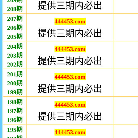
209期
提供三期内必出
208期
207期
444453.com
206期
提供三期内必出
205期
204期
444453.com
203期
提供三期内必出
202期
201期
444453.com
200期
提供三期内必出
199期
198期
444453.com
197期
提供三期内必出
196期
195期
444453.com